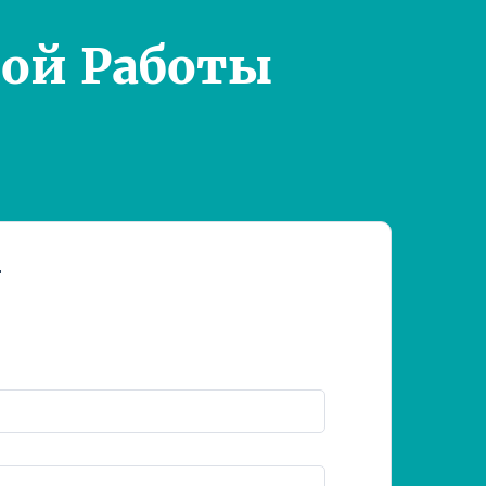
ой Работы
т