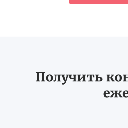
Получить ко
еже