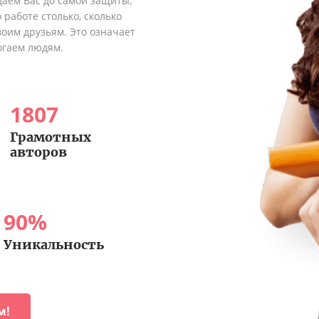
аем Вас до самой защиты,
 работе столько, сколько
оим друзьям. Это означает
огаем людям.
1807
Грамотных
авторов
90
%
Уникальность
м!