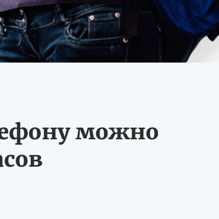
лефону можно
асов