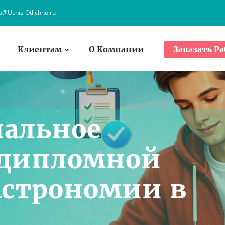
fo@Uchis-Otlichno.ru
Клиентам
О Компании
Заказать Ра
нальное
 дипломной
Астрономии в