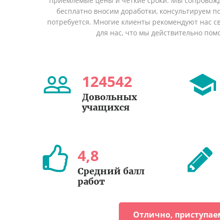
приемлемые цены и четкие сроки. Мы сопровожд
бесплатно вносим доработки, консультируем по
потребуется. Многие клиенты рекомендуют нас св
для нас, что мы действительно пом
124542
Довольных
учащихся
4
,
8
Cредний балл
работ
Отлично, приступае