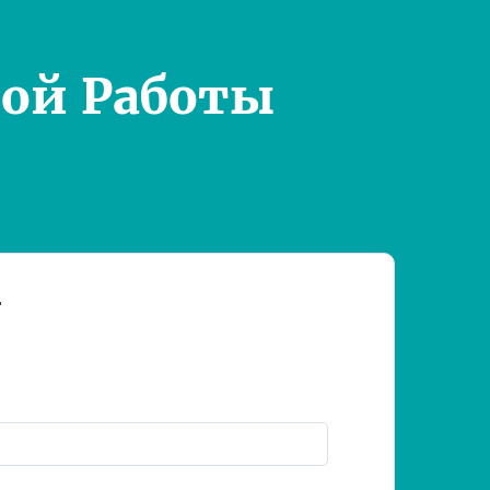
ой Работы
т