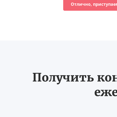
Отлично, приступае
Получить ко
еже