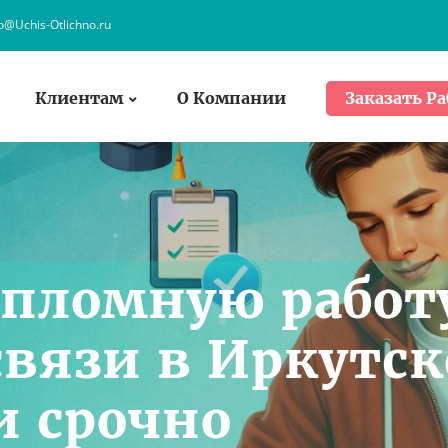
fo@Uchis-Otlichno.ru
Клиентам
О Компании
Заказать Ра
ипломную работ
связи в Иркутск
и срочно