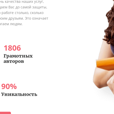
ь качества наших услуг,
аем Вас до самой защиты,
 работе столько, сколько
оим друзьям. Это означает
огаем людям.
1806
Грамотных
авторов
90
%
Уникальность