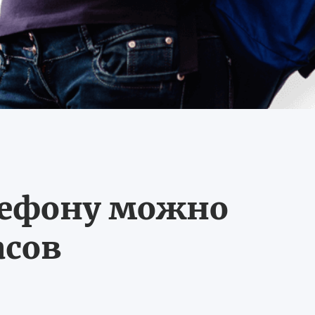
лефону можно
асов