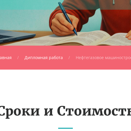
авная
Дипломная работа
Нефтегазовое машиностро
Сроки и Стоимост