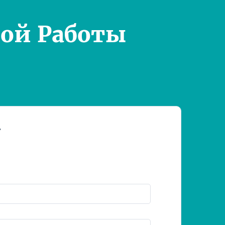
ой Работы
т