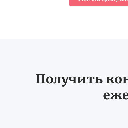
Получить ко
еже