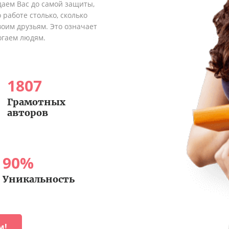
аем Вас до самой защиты,
 работе столько, сколько
оим друзьям. Это означает
огаем людям.
1807
Грамотных
авторов
90
%
Уникальность
м!