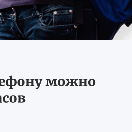
лефону можно
асов