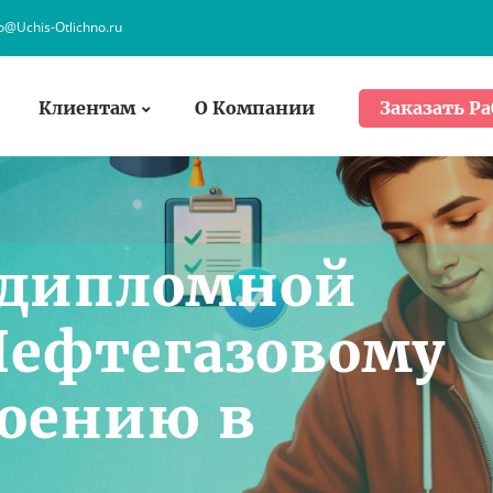
fo@Uchis-Otlichno.ru
Клиентам
О Компании
Заказать Ра
 дипломной
Нефтегазовому
оению в