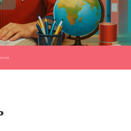
ение
ь