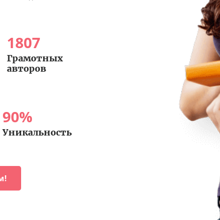
1807
Грамотных
авторов
90
%
Уникальность
м!