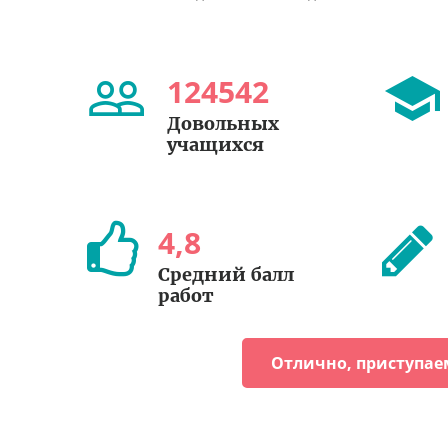
124542
Довольных
учащихся
4
,
8
Cредний балл
работ
Отлично, приступае