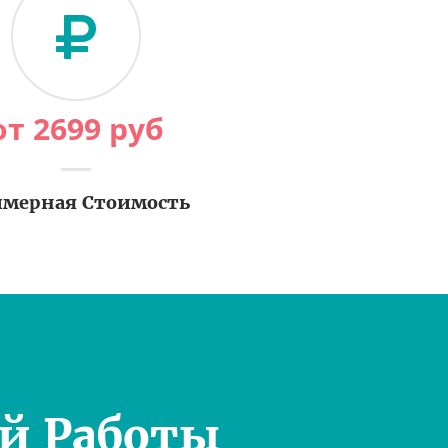
от
2699
руб
мерная Стоимость
й Работы