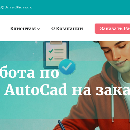
fo@Uchis-Otlichno.ru
Клиентам
О Компании
Заказать Ра
бота по
AutoCad на зак