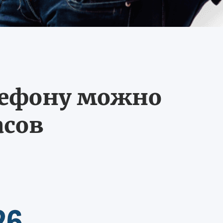
лефону можно
асов