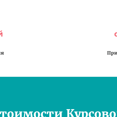
й
ия
При
Стоимости Курсово