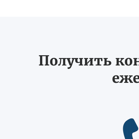
Получить ко
еже