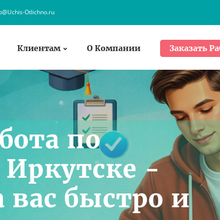
fo@Uchis-Otlichno.ru
Клиентам
О Компании
Заказать Ра
бота по
 Иркутске -
 вас быстро и