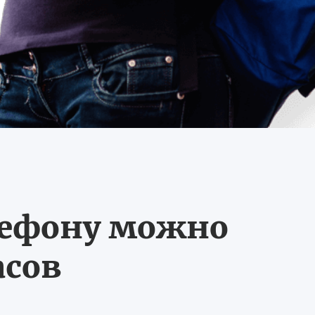
лефону можно
асов