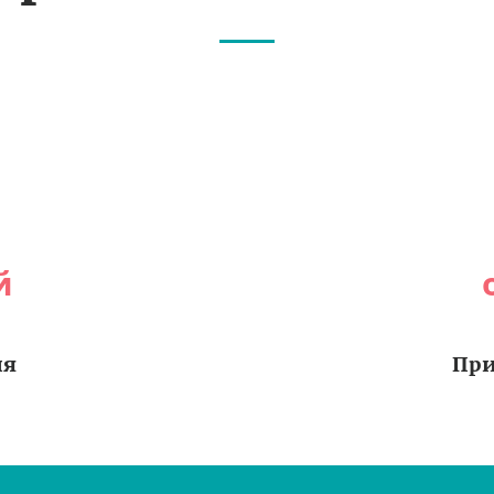
й
ия
При