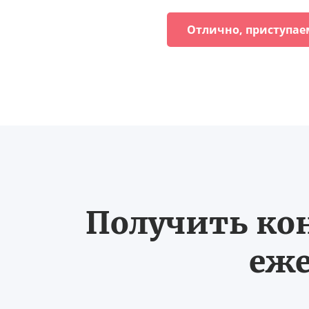
Отлично, приступае
Получить ко
еже