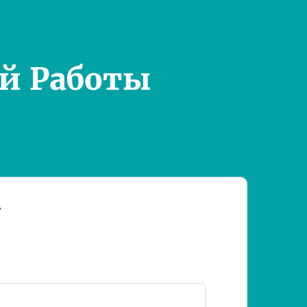
й Работы
т