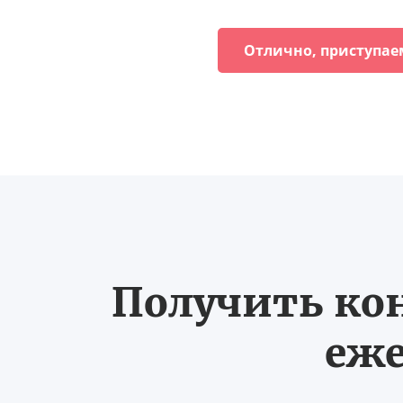
Отлично, приступае
Получить ко
еже