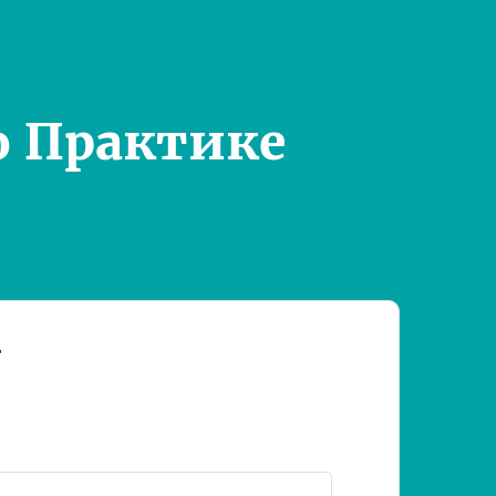
о Практике
т