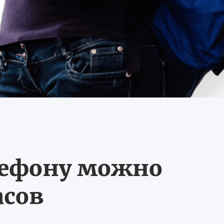
лефону можно
асов