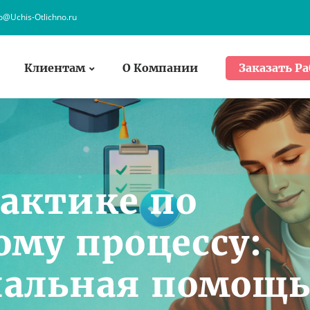
fo@Uchis-Otlichno.ru
Клиентам
О Компании
Заказать Ра
рактике по
му процессу:
нальная помощ