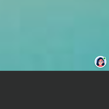
Привет 👋 Могу сделать студенческую
работу за тебя
Главная
Отчет по практике
Лесопромышленное машиностроение