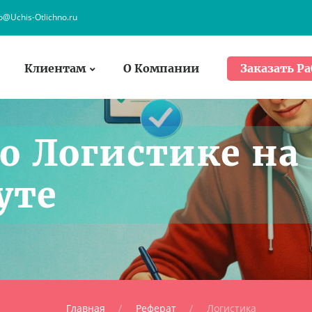
fo@Uchis-Otlichno.ru
Клиентам
О Компании
Заказать Ра
о Логистике на
уте
Главная
Реферат
Логистика