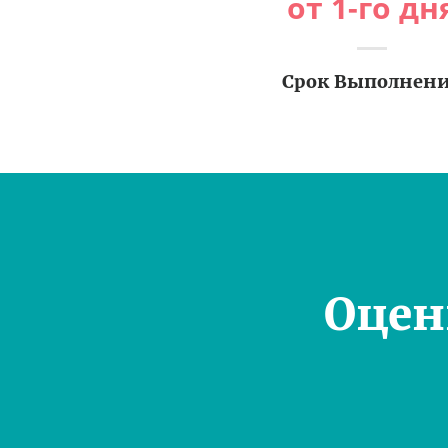
от 1-го дн
Срок Выполнен
Оцен