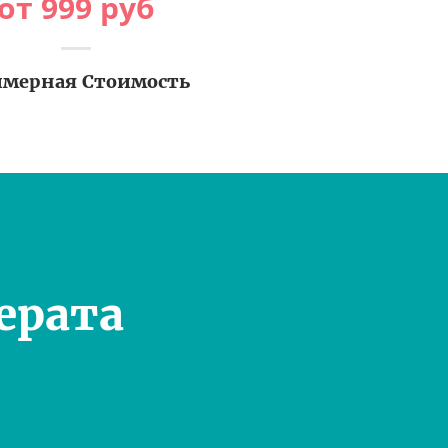
от
999
руб
мерная Стоимость
ерата