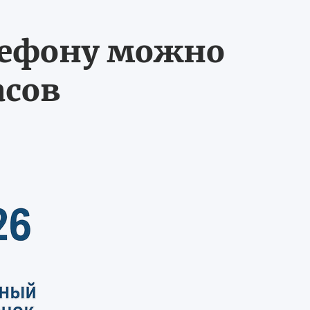
лефону можно
асов