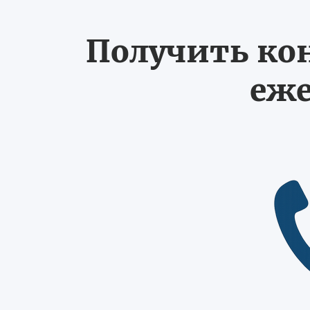
Получить ко
еже