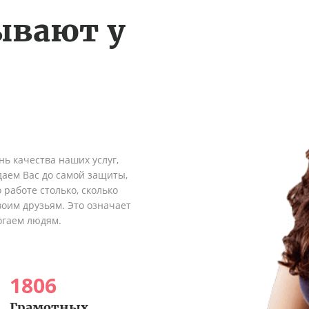
ывают у
ь качества наших услуг,
аем Вас до самой защиты,
 работе столько, сколько
оим друзьям. Это означает
огаем людям.
1806
Грамотных