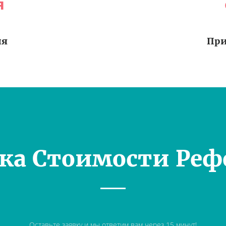
я
ия
При
ка Стоимости Реф
Оставьте заявку и мы ответим вам через 15 минут!