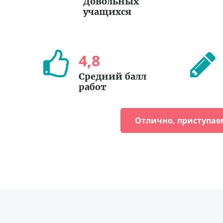
Довольных
учащихся
4
,
8
Cредний балл
работ
Отлично, приступае