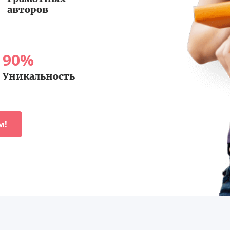
авторов
90
%
Уникальность
м!