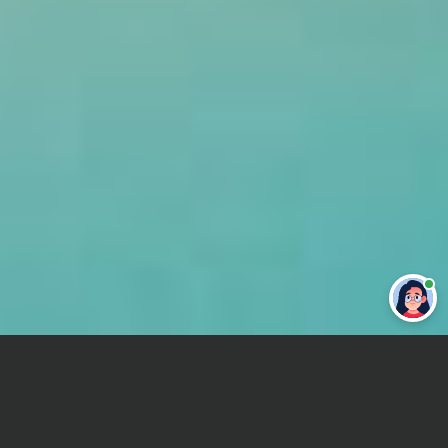
Привет 👋 Могу сделать студенческую
работу за тебя
Главная
Контрольная работа
Алгебра