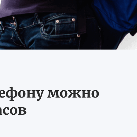
лефону можно
асов