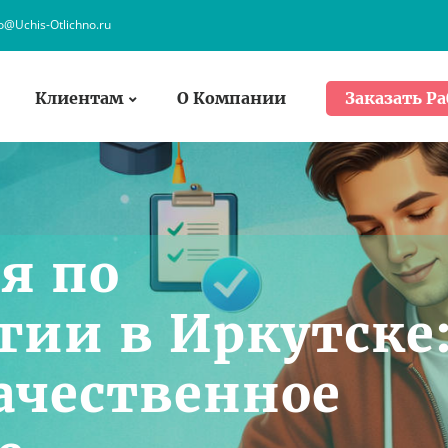
fo@Uchis-Otlichno.ru
Клиентам
О Компании
Заказать Ра
я по
гии в Иркутске
ачественное