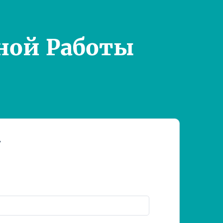
ной Работы
т