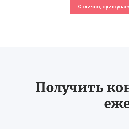
Отлично, приступае
Получить ко
еже