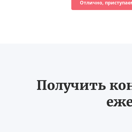
Отлично, приступае
Получить ко
еже