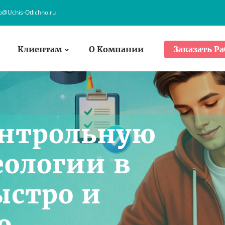
fo@Uchis-Otlichno.ru
Клиентам
О Компании
Заказать Ра
онтрольную
еологии в
ыстро и
о