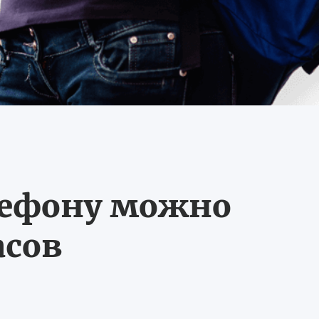
лефону можно
асов