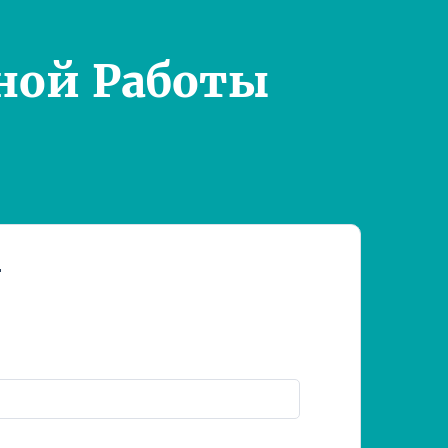
ной Работы
т