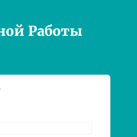
ной Работы
т