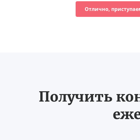
Отлично, приступае
Получить ко
еже