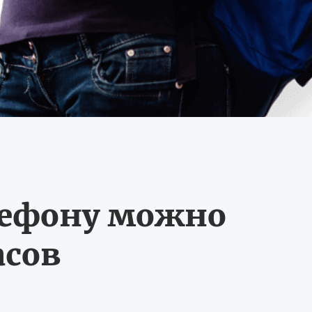
лефону можно
асов