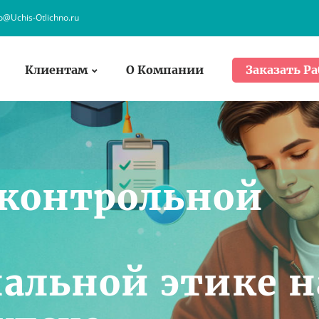
fo@Uchis-Otlichno.ru
Клиентам
О Компании
Заказать Ра
 контрольной
альной этике н