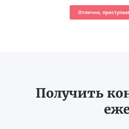
Отлично, приступае
Получить ко
еже