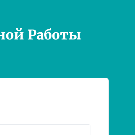
ной Работы
т