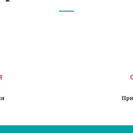
я
ия
При