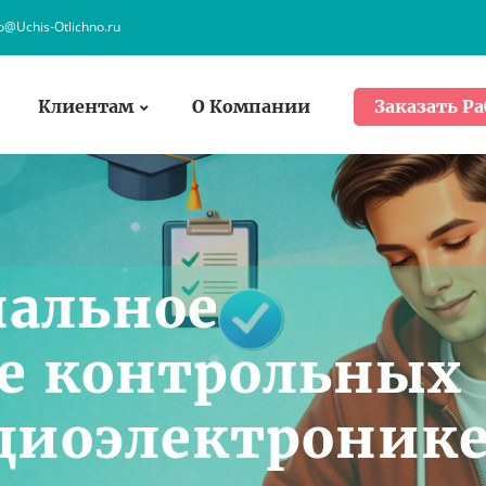
fo@Uchis-Otlichno.ru
Клиентам
О Компании
Заказать Ра
нальное
е контрольных
адиоэлектроник