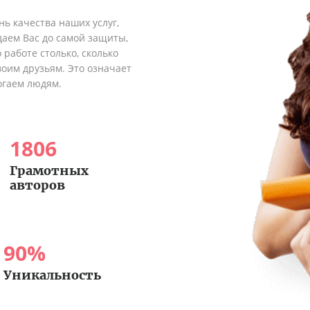
ь качества наших услуг,
аем Вас до самой защиты,
 работе столько, сколько
оим друзьям. Это означает
огаем людям.
1806
Грамотных
авторов
90
%
Уникальность