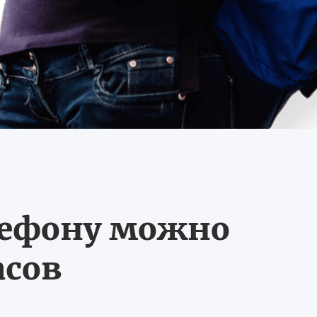
лефону можно
асов